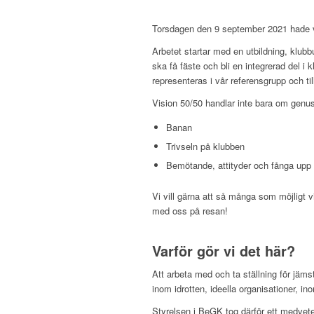
Torsdagen den 9 september 2021 hade vi
Arbetet startar med en utbildning, klubb
ska få fäste och bli en integrerad del i
representeras i vår referensgrupp och t
Vision 50/50 handlar inte bara om genus
Banan
Trivseln på klubben
Bemötande, attityder och fånga up
Vi vill gärna att så många som möjligt v
med oss på resan!
‍Varför gör vi det här?
Att arbeta med och ta ställning för jäms
inom idrotten, ideella organisationer, in
Styrelsen i BeGK tog därför ett medvet