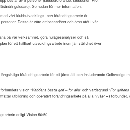
upp består av 8 personer (klubbordförande, klubbchef, Pro,
örändringsledare). Se nedan för mer information.
as med vårt klubbutvecklings- och förändringsarbete är
personer. Dessa är våra ambassadörer och öron utåt i vår
pana på vår verksamhet, göra nulägesanalyser och så
n för ett hållbart utvecklingsarbete inom jämställdhet över
ångsiktiga förändringsarbete för ett jämställt och inkluderande Golfsverige 
ll förbundets vision ”
Världens bästa golf – för alla
” och värdegrund ”
För golfens
attar utbildning och operativt förändringsarbete på alla nivåer – i förbundet, 
ngsarbete enligt Vision 50/50