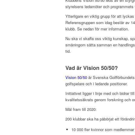
Klubbens Vision 50/50 leds av en styrgr
styrelsens ledamöter och programmets f
Ytterligare en viktig grupp för att lyck
Referensgruppen som idag består av 14 
klubb. Se nedan för mer information.
Nu ska vi skaffa oss viktig kunskap, s
småningom sätta samman en handlingspla
tid.
Vad är Vision 50/50?
Vision 50/50
är Svenska Golfförbundets l
golfspelare och i ledande positioner.
Initiativet ligger i linje med och bidrar ti
kvalitetssäkrats genom forskning och omf
Mål fram till 2020:
200 klubbar ska ha påbörjat ett förändri
10 000 fler kvinnor som medlemmar