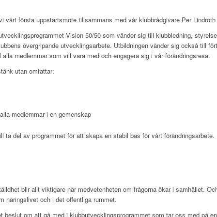
 vårt första uppstartsmöte tillsammans med vår klubbrådgivare Per Lindroth
utvecklingsprogrammet Vision 50/50 som vänder sig till klubbledning, styrelse,
 klubbens övergripande utvecklingsarbete. Utbildningen vänder sig också till f
ill alla medlemmar som vill vara med och engagera sig i vår förändringsresa.
tänk utan omfattar:
p alla medlemmar i en gemenskap
ill ta del av programmet för att skapa en stabil bas för vårt förändringsarbet
tälldhet blir allt viktigare när medvetenheten om frågorna ökar i samhället. O
om näringslivet och i det offentliga rummet.
et beslut om att gå med i klubbutvecklingsprogrammet som tar oss med på en 