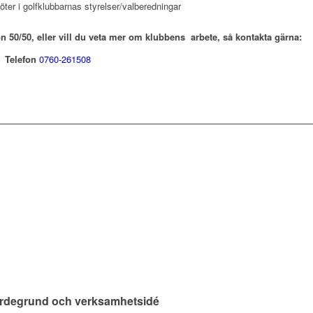
ter i golfklubbarnas styrelser/valberedningar
on 50/50, eller vill du veta mer om klubbens arbete, så kontakta gärna:
re
Telefon
0760-261508
värdegrund och verksamhetsidé