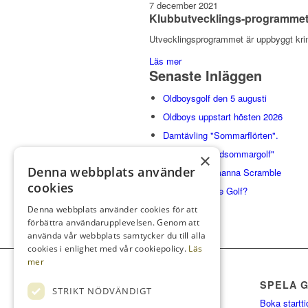
7 december 2021
Klubbutvecklings-programmet
Utvecklingsprogrammet är uppbyggt krin
Läs mer
Senaste Inläggen
Oldboysgolf den 5 augusti
Oldboys uppstart hösten 2026
Damtävling "Sommarflörten".
Damernas "Midsommargolf"
×
Denna webbplats använder
Gaisarens 2-manna Scramble
cookies
Vad är Balance Golf?
Denna webbplats använder cookies för att
förbättra användarupplevelsen. Genom att
använda vår webbplats samtycker du till alla
cookies i enlighet med vår cookiepolicy.
Läs
mer
SPELA 
STRIKT NÖDVÄNDIGT
Boka startti