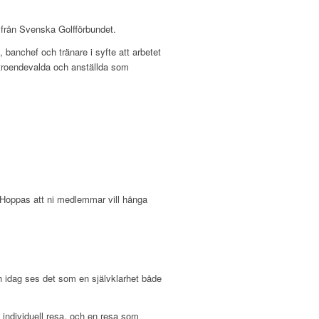
 från Svenska Golfförbundet.
 banchef och tränare i syfte att arbetet
örtroendevalda och anställda som
e. Hoppas att ni medlemmar vill hänga
ch idag ses det som en självklarhet både
individuell resa, och en resa som