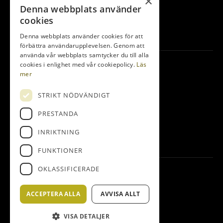
×
Damer
Denna webbplats använder
Herrar
cookies
Junior
Denna webbplats använder cookies för att
förbättra användarupplevelsen. Genom att
använda vår webbplats samtycker du till alla
Kontakta oss
cookies i enlighet med vår cookiepolicy.
Läs
mer
Bedinge Golfklubb
Golfbanevägen 10
STRIKT NÖDVÄNDIGT
231 75 Beddingestrand
PRESTANDA
0410-255 14
INRIKTNING
info@bedingegk.se
FUNKTIONER
OKLASSIFICERADE
Följ oss
ACCEPTERA ALLA
AVVISA ALLT
Facebook
VISA DETALJER
Instagram