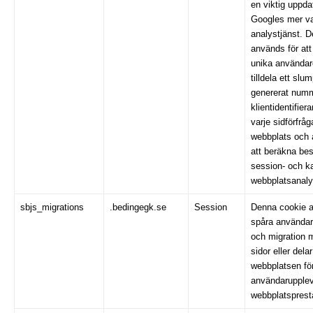
en viktig uppda
Googles mer va
analystjänst. 
används för att 
unika användar
tilldela ett sl
genererat num
klientidentifier
varje sidförfrå
webbplats och 
att beräkna bes
session- och k
webbplatsanaly
sbjs_migrations
.bedingegk.se
Session
Denna cookie a
spåra användari
och migration m
sidor eller dela
webbplatsen för
användarupple
webbplatsprest