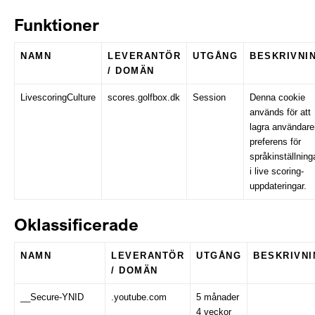
Funktioner
NAMN
LEVERANTÖR
UTGÅNG
BESKRIVNI
/ DOMÄN
LivescoringCulture
scores.golfbox.dk
Session
Denna cookie
används för att
lagra användar
preferens för
språkinställning
i live scoring-
uppdateringar.
Oklassificerade
NAMN
LEVERANTÖR
UTGÅNG
BESKRIVNI
/ DOMÄN
__Secure-YNID
.youtube.com
5 månader
4 veckor