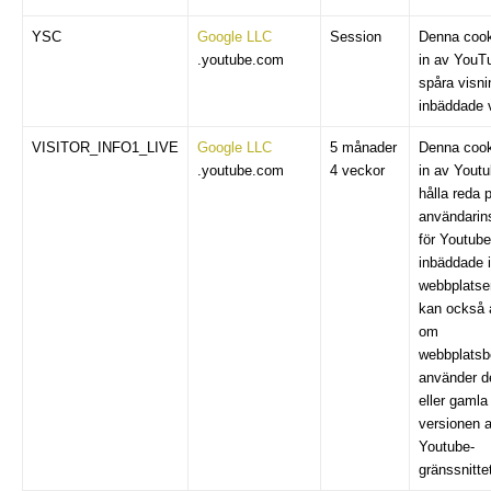
YSC
Google LLC
Session
Denna cooki
.youtube.com
in av YouTu
spåra visni
inbäddade v
VISITOR_INFO1_LIVE
Google LLC
5 månader
Denna cooki
.youtube.com
4 veckor
in av Youtu
hålla reda 
användarins
för Youtube
inbäddade i
webbplatse
kan också 
om
webbplatsb
använder d
eller gamla
versionen 
Youtube-
gränssnitte