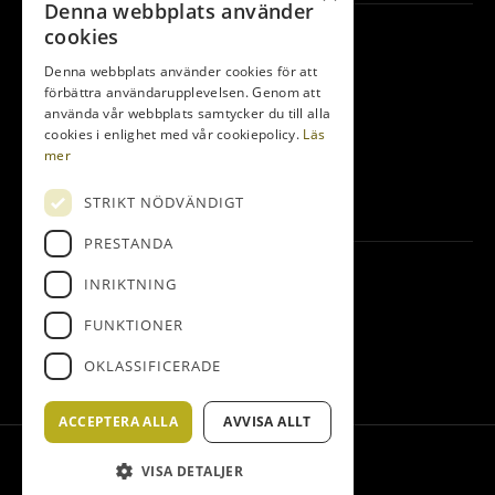
Denna webbplats använder
Kontakta oss
cookies
Denna webbplats använder cookies för att
Bedinge Golfklubb
förbättra användarupplevelsen. Genom att
Golfbanevägen 10
använda vår webbplats samtycker du till alla
231 75 Beddingestrand
cookies i enlighet med vår cookiepolicy.
Läs
mer
0410-255 14
info@bedingegk.se
STRIKT NÖDVÄNDIGT
PRESTANDA
Följ oss
INRIKTNING
Facebook
FUNKTIONER
OKLASSIFICERADE
Instagram
ACCEPTERA ALLA
AVVISA ALLT
© Bedinge Golfklubb
VISA DETALJER
Administration