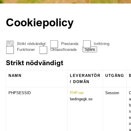
Cookiepolicy
Strikt nödvändigt
Prestanda
Inriktning
Funktioner
Oklassificerade
Spara
Strikt nödvändigt
NAMN
LEVERANTÖR
UTGÅNG
/ DOMÄN
PHPSESSID
PHP.net
Session
C
bedingegk.se
a
b
s
e
i
a