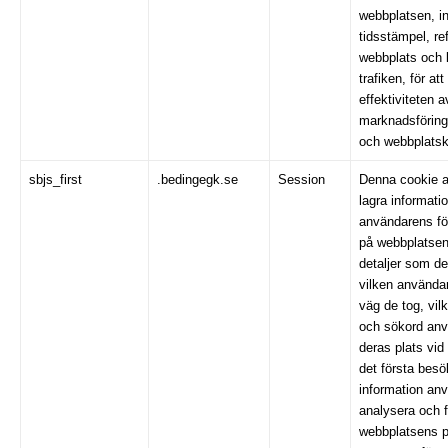
webbplatsen, i
tidsstämpel, re
webbplats och kä
trafiken, för a
effektiviteten a
marknadsförin
och webbplatskä
sbjs_first
.bedingegk.se
Session
Denna cookie a
lagra informati
användarens fö
på webbplatsen
detaljer som de
vilken använda
väg de tog, vi
och sökord an
deras plats vid
det första bes
information anv
analysera och f
webbplatsens 