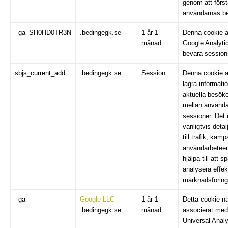
genom att förs
användarnas b
_ga_SH0HD0TR3N
.bedingegk.se
1 år 1
Denna cookie 
månad
Google Analytic
bevara sessions
sbjs_current_add
.bedingegk.se
Session
Denna cookie a
lagra informati
aktuella besöket
mellan använda
sessioner. Det 
vanligtvis detal
till trafik, kam
användarbeteen
hjälpa till att 
analysera effek
marknadsförin
_ga
Google LLC
1 år 1
Detta cookie-n
.bedingegk.se
månad
associerat me
Universal Analyt