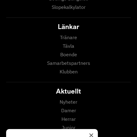
Slopekalkylator
Länkar
Tränare
Tävla
Boende
Samarbetspartners
Klubben
Aktuellt
Nyheter
Damer
Herrar
Junior
×