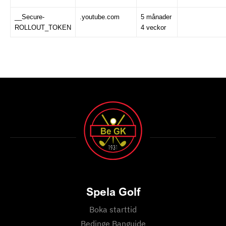
__Secure-
.youtube.com
5 månader
ROLLOUT_TOKEN
4 veckor
Spela Golf
Boka starttid
Bedinge Banguide