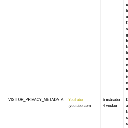
u
f
a
D
s
g
h
k
f
m
e
b
i
e
m
VISITOR_PRIVACY_METADATA
YouTube
5 månader
D
.youtube.com
4 veckor
a
l
s
s