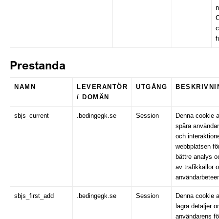
n
C
c
f
Prestanda
NAMN
LEVERANTÖR
UTGÅNG
BESKRIVNI
/ DOMÄN
sbjs_current
.bedingegk.se
Session
Denna cookie a
spåra användarn
och interaktion
webbplatsen för
bättre analys o
av trafikkällor 
användarbetee
sbjs_first_add
.bedingegk.se
Session
Denna cookie a
lagra detaljer 
användarens fö