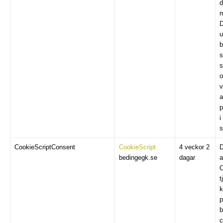
d
m
D
u
b
s
s
o
v
a
p
i
s
CookieScriptConsent
CookieScript
4 veckor 2
D
bedingegk.se
dagar
a
C
t
p
b
c