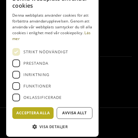
cookies
Bedinge Golfklubb
Denna webbplats använder cookies för att
Golfbanevägen 10
förbättra användarupplevelsen. Genom att
231 75 Beddingestrand
använda vår webbplats samtycker du till alla
cookies i enlighet med vår cookiepolicy.
Läs
0410-255 14
mer
info@bedingegk.se
STRIKT NÖDVÄNDIGT
PRESTANDA
Följ oss
INRIKTNING
Facebook
FUNKTIONER
Instagram
OKLASSIFICERADE
ACCEPTERA ALLA
AVVISA ALLT
© Bedinge Golfklubb
Administration
VISA DETALJER
Hemsidan levereras av Kust IT