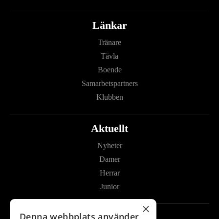
Länkar
Tränare
Tävla
Boende
Samarbetspartners
Klubben
Aktuellt
Nyheter
Damer
Herrar
Junior
×
Denna webbplats använder
Kontakta oss