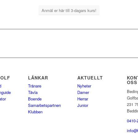
Anmäl er här till 3-dagars kurs!
GOLF
LÄNKAR
AKTUELLT
KON
OSS
d
Tränare
Nyheter
Bedin
nguide
Tävla
Damer
Golfb
ator
Boende
Herrar
231 7
Samarbetspartners
Junior
Beddi
Klubben
0410-
info@