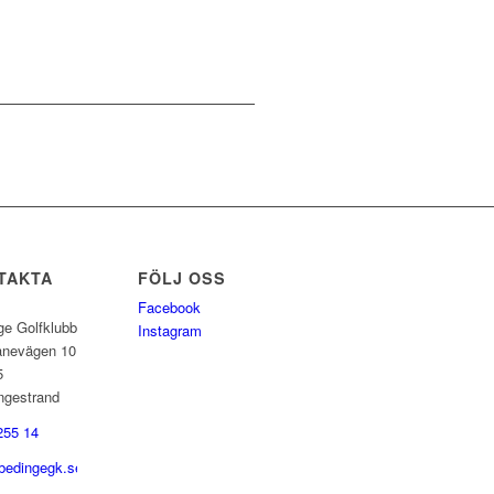
TAKTA
FÖLJ OSS
Facebook
ge Golfklubb
Instagram
anevägen 10
5
ngestrand
255 14
bedingegk.se