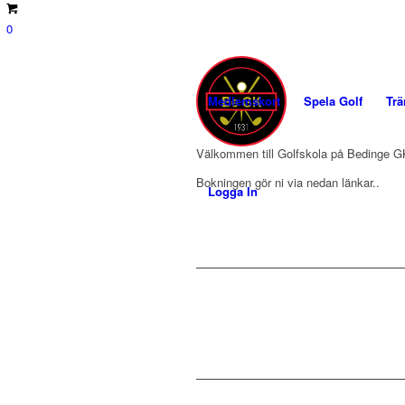
0
Medlemskort
Spela Golf
Trä
Välkommen till Golfskola på Bedinge G
Bokningen gör ni via nedan länkar..
Logga In