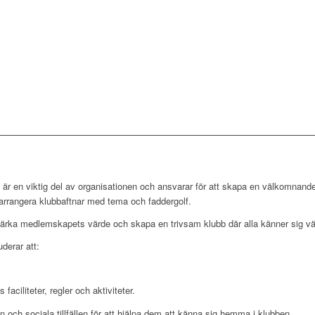
r en viktig del av organisationen och ansvarar för att skapa en välkomnande
arrangera klubbaftnar med tema och faddergolf.
ärka medlemskapets värde och skapa en trivsam klubb där alla känner sig vä
derar att:
faciliteter, regler och aktiviteter.
 och sociala tillfällen för att hjälpa dem att känna sig hemma i klubben.