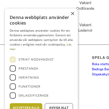
Vakant
Ordförande
×
Denna webbplats använder
cookies
Vakant
Ledamot
Denna webbplats använder cookies för att
förbättra användarupplevelsen. Genom att
använda vår webbplats samtycker du till alla
cookies i enlighet med vår cookiepolicy.
Läs
mer
SPELA 
STRIKT NÖDVÄNDIGT
Boka startti
PRESTANDA
Bedinge Ba
Slopekalkyl
INRIKTNING
FUNKTIONER
OKLASSIFICERADE
ACCEPTERA ALLA
AVVISA ALLT