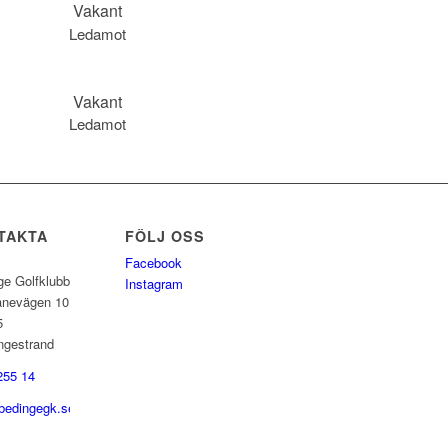
Vakant
Ledamot
Vakant
Ledamot
TAKTA
FÖLJ OSS
Facebook
ge Golfklubb
Instagram
anevägen 10
5
ngestrand
255 14
bedingegk.se