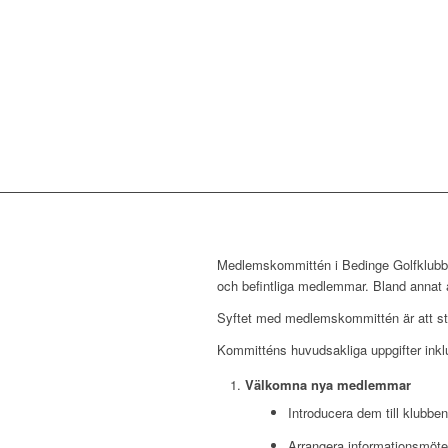
Medlemskommittén i Bedinge Golfklubb ä
och befintliga medlemmar. Bland annat 
Syftet med medlemskommittén är att st
Kommitténs huvudsakliga uppgifter inklu
Välkomna nya medlemmar
Introducera dem till klubbens 
Arrangera informationsmöten