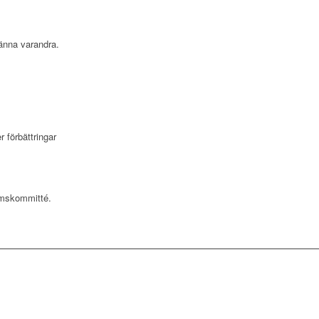
känna varandra.
r förbättringar
lemskommitté.