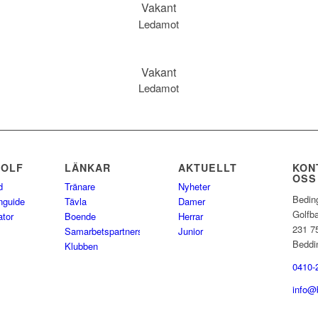
Vakant
Ledamot
Vakant
Ledamot
GOLF
LÄNKAR
AKTUELLT
KON
OSS
d
Tränare
Nyheter
Bedin
nguide
Tävla
Damer
Golfb
ator
Boende
Herrar
231 7
Samarbetspartners
Junior
Beddi
Klubben
0410-
info@