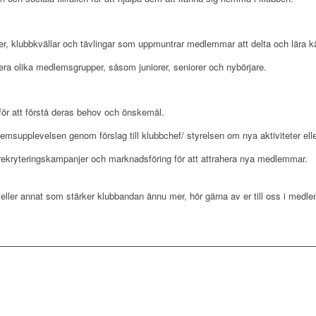
ter, klubbkvällar och tävlingar som uppmuntrar medlemmar att delta och lära 
udera olika medlemsgrupper, såsom juniorer, seniorer och nybörjare.
r att förstå deras behov och önskemål.
lemsupplevelsen genom förslag till klubbchef/ styrelsen om nya aktiviteter elle
 rekryteringskampanjer och marknadsföring för att attrahera nya medlemmar.
eller annat som stärker klubbandan ännu mer, hör gärna av er till oss i med