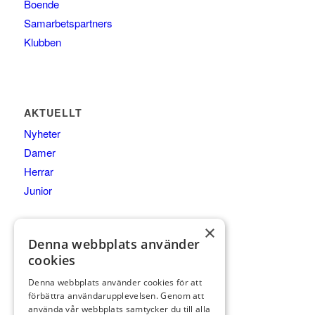
Boende
Samarbetspartners
Klubben
AKTUELLT
Nyheter
Damer
Herrar
Junior
×
Denna webbplats använder
cookies
KONTAKTA OSS
Bedinge Golfklubb
Denna webbplats använder cookies för att
Golfbanevägen 10
förbättra användarupplevelsen. Genom att
använda vår webbplats samtycker du till alla
231 75 Beddingestrand