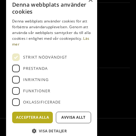
Denna webbplats använder
Kontakta oss
cookies
Denna webbplats använder cookies för att
Bedinge Golfklubb
förbättra användarupplevelsen. Genom att
Golfbanevägen 10
använda vår webbplats samtycker du till alla
231 75 Beddingestrand
cookies i enlighet med vår cookiepolicy.
Läs
mer
0410-255 14
info@bedingegk.se
STRIKT NÖDVÄNDIGT
PRESTANDA
Följ oss
INRIKTNING
FUNKTIONER
Facebook
OKLASSIFICERADE
Instagram
ACCEPTERA ALLA
AVVISA ALLT
© Bedinge Golfklubb
VISA DETALJER
Administration