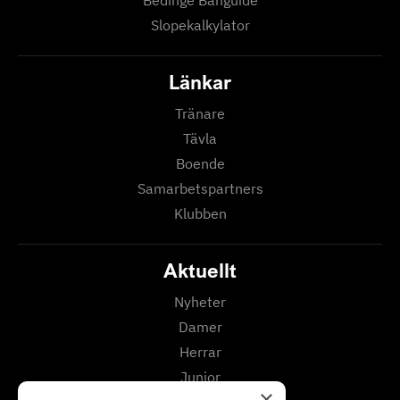
Slopekalkylator
Länkar
Tränare
Tävla
Boende
Samarbetspartners
Klubben
Aktuellt
Nyheter
Damer
Herrar
Junior
×