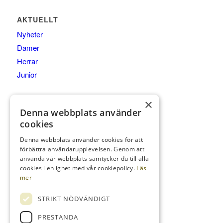
AKTUELLT
Nyheter
Damer
Herrar
Junior
×
Denna webbplats använder
cookies
KONTAKTA OSS
Bedinge Golfklubb
Denna webbplats använder cookies för att
Golfbanevägen 10
förbättra användarupplevelsen. Genom att
använda vår webbplats samtycker du till alla
231 75 Beddingestrand
cookies i enlighet med vår cookiepolicy.
Läs
0410-255 14
mer
info@bedingegk.se
STRIKT NÖDVÄNDIGT
PRESTANDA