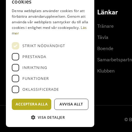
cookies
Spela Golf
Länkar
Denna webbplats använder cookies för att
förbättra användarupplevelsen. Genom att
använda vår webbplats samtycker du till alla
Boka starttid
Tränare
cookies i enlighet med vår cookiepolicy.
Läs
mer
Bedinge Banguide
Tävla
STRIKT NÖDVÄNDIGT
Slopekalkylator
Boende
PRESTANDA
Samarbetspartn
INRIKTNING
Klubben
FUNKTIONER
OKLASSIFICERADE
ACCEPTERA ALLA
AVVISA ALLT
VISA DETALJER
© B