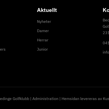
Aktuellt
Ko
Bed
Nyheter
Gol
Damer
231
Herrar
04
ers
Junior
inf
edinge Golfklubb
|
Administration
|
Hemsidan levereras av Kus