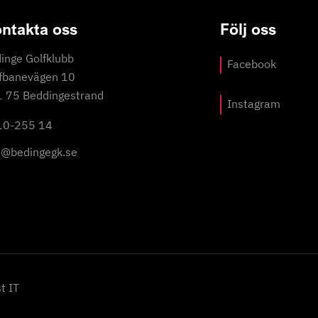
ntakta oss
Följ oss
inge Golfklubb
Facebook
fbanevägen 10
 75 Beddingestrand
Instagram
10-255 14
o@bedingegk.se
t IT