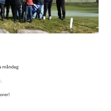
ta måndag
.
orer!