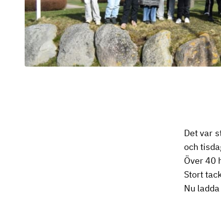
Det var 
och tisda
Över 40 h
Stort tac
Nu ladda 